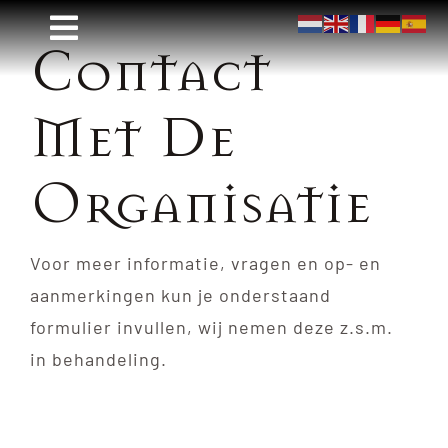
Ga
Toggle
Contact
naar
Navigatie
inhoud
Home
Met De
Informatie
Contact
Organisatie
Winkelmandje
Voor meer informatie, vragen en op- en
Mijn account
aanmerkingen kun je onderstaand
Tickets
formulier invullen, wij nemen deze z.s.m.
in behandeling.