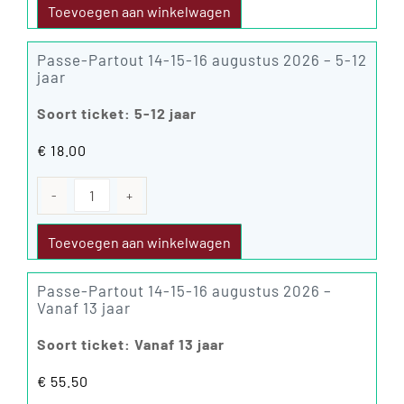
augustus
Toevoegen aan winkelwagen
2026
aantal
Passe-Partout 14-15-16 augustus 2026 – 5-12
jaar
Soort ticket: 5-12 jaar
€
18.00
Passe-
Partout
14-
Toevoegen aan winkelwagen
15-
16
augustus
Passe-Partout 14-15-16 augustus 2026 –
2026
Vanaf 13 jaar
aantal
Soort ticket: Vanaf 13 jaar
€
55.50