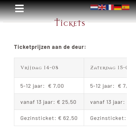
Ga
Toggle
naar
Tickets
Navigatie
inhoud
Home
Informatie
Ticketprijzen aan de deur:
Contact
Winkelmandje
Vrijdag 14-08
Zaterdag 15-08
Mijn account
5-12 jaar: € 7,00
5-12 jaar: € 7,00
Tickets
vanaf 13 jaar: € 25,50
vanaf 13 jaar: € 3
Gezinsticket: € 62,50
Gezinsticket: € 