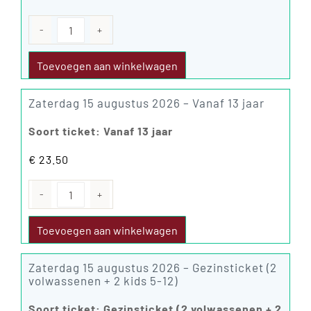
Zaterdag
15
augustus
Toevoegen aan winkelwagen
2026
aantal
Zaterdag 15 augustus 2026 – Vanaf 13 jaar
Soort ticket: Vanaf 13 jaar
€
23.50
Zaterdag
15
augustus
Toevoegen aan winkelwagen
2026
aantal
Zaterdag 15 augustus 2026 – Gezinsticket (2
volwassenen + 2 kids 5-12)
Soort ticket: Gezinsticket (2 volwassenen + 2