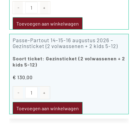
Passe-
Partout
14-
Toevoegen aan winkelwagen
15-
16
augustus
Passe-Partout 14-15-16 augustus 2026 –
2026
Gezinsticket (2 volwassenen + 2 kids 5-12)
aantal
Soort ticket: Gezinsticket (2 volwassenen + 2
kids 5-12)
€
130.00
Passe-
Partout
14-
Toevoegen aan winkelwagen
15-
16
augustus
2026
aantal