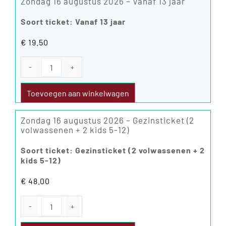
Zondag 16 augustus 2026 – Vanaf 13 jaar
Soort ticket: Vanaf 13 jaar
€
19.50
Zondag
16
augustus
Toevoegen aan winkelwagen
2026
aantal
Zondag 16 augustus 2026 – Gezinsticket (2
volwassenen + 2 kids 5-12)
Soort ticket: Gezinsticket (2 volwassenen + 2
kids 5-12)
€
48.00
Zondag
16