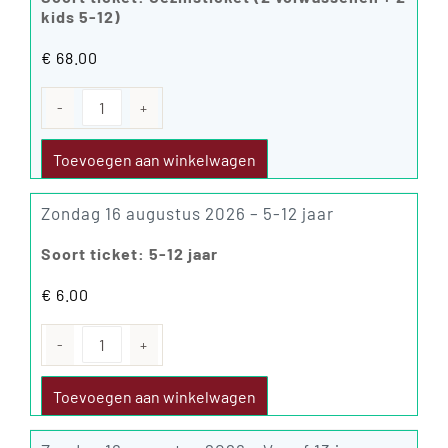
kids 5-12)
€
68.00
Zaterdag
15
augustus
Toevoegen aan winkelwagen
2026
aantal
Zondag 16 augustus 2026 – 5-12 jaar
Soort ticket: 5-12 jaar
€
6.00
Zondag
16
augustus
Toevoegen aan winkelwagen
2026
aantal