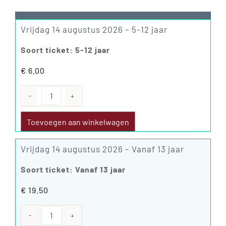
Vrijdag 14 augustus 2026 – 5-12 jaar
Soort ticket: 5-12 jaar
€
6.00
Vrijdag
14
augustus
Toevoegen aan winkelwagen
2026
aantal
Vrijdag 14 augustus 2026 – Vanaf 13 jaar
Soort ticket: Vanaf 13 jaar
€
19.50
Vrijdag