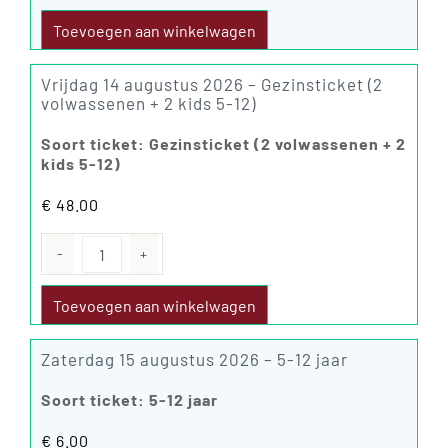
14
augustus
Toevoegen aan winkelwagen
2026
aantal
Vrijdag 14 augustus 2026 – Gezinsticket (2
volwassenen + 2 kids 5-12)
Soort ticket: Gezinsticket (2 volwassenen + 2
kids 5-12)
€
48.00
Vrijdag
14
augustus
Toevoegen aan winkelwagen
2026
aantal
Zaterdag 15 augustus 2026 – 5-12 jaar
Soort ticket: 5-12 jaar
€
6.00