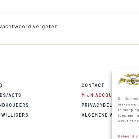
wachtwoord vergeten
Q.
CONTACT
DS/ACTS
MIJN ACCOUNT
Om de best
maken wij g
NDHOUDERS
PRIVACYBELEID
te raadpleg
JWILLIGERS
ALGEMENE VOORWAAR
toestemming
werkt of d
Beheer die