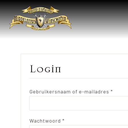
Ga
naar
inhoud
Login
Verei
Gebruikersnaam of e-mailadres
*
Vereist
Wachtwoord
*