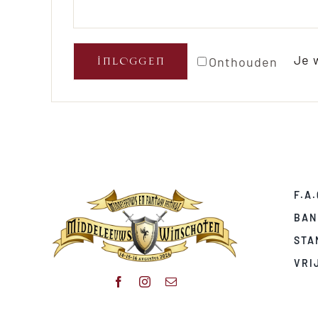
Je 
Onthouden
INLOGGEN
F.A.
BAN
STA
VRI