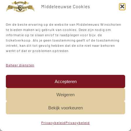
Middeleeuwse Cookies
Om de beste ervaring op de website van Middeleeuws Winschoten
te bieden maken wij gebruik van cookies. Deze zijn nodig om
Stadspark Winschoten
informatie op te slaan en/of te raadplegen voor bijv. de
ticketverkoop. Als je geen toestemming geeft of de toestemming
Bovenburen
intrekt, kan dit tot gevolg hebben dat de site niet naar behoren
werkt of dat er problemen optreden
Beheer diensten
© Copyright 2012 - 2026 |
Middeleeuws Winschoten
|
Accepteren
Design by
MumboMedia
Weigeren
Bekijk voorkeuren
Privacybeleid
Privacybeleid