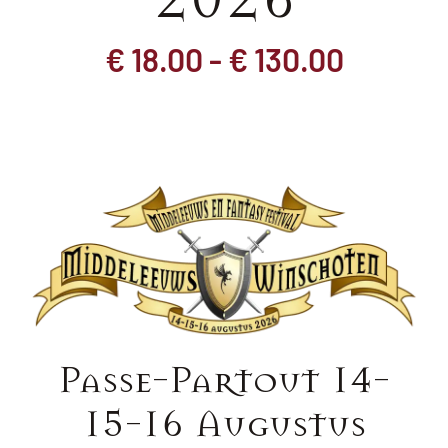
Prijskl
€
18.00
-
€
130.00
€ 18.00
tot
€ 130.0
Passe-Partout 14-
15-16 Augustus