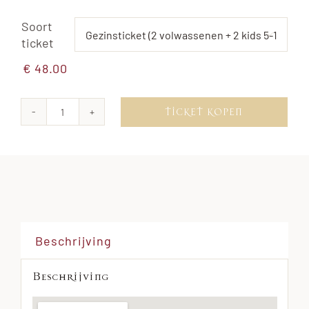
Soort

ticket
€
48.00
TICKET KOPEN
Vrijdag
14
augustus
2026
aantal
Beschrijving
Beschrijving